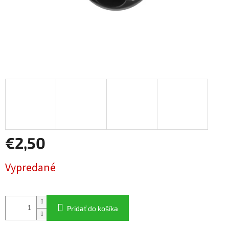
€2,50
Jednotková
Vypredané
cena:
Pridať do košíka