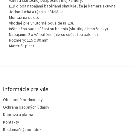
Vzhľad skutočnej bezpečnostnej kamery.
LED dióda napájaná batériami simuluje, že je kamera aktívna.
Jednoduchá a rýchla inštalácia
Montáž na strop.
Vhodné pre vnútorné použitie (IP20).
Inštalačná sada súčasťou balenia (skrutky a hmoždinky).
Napájanie: 2 x AA batérie (nie sú súčasťou balenia).
Rozmery: 115 x 80 mm.
Materiál: plast.
Z
á
p
ä
Informácie pre vás
t
Obchodné podmienky
i
Ochrana osobných údajov
e
Doprava a platba
Kontakty
Reklamačný poriadok