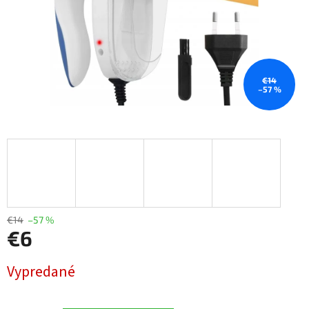
€14
–57 %
€14
–57 %
€6
Jednotková
Vypredané
cena: