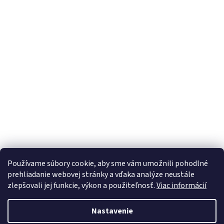
Používame súbory cookie, aby sme vám umožnili pohodlné
prehliadanie webovej stránky a vďaka analýze neustále
zlepšovali jej funkcie, výkon a použiteľnosť.
Viac informácií
Nastavenie
Vytvoril Shoptet