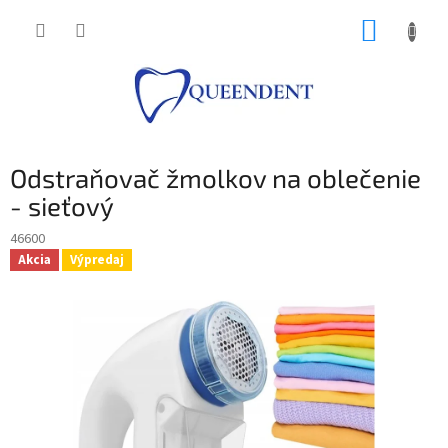
Prejsť
NÁKUP
na
obsah
KOŠÍK
Odstraňovač žmolkov na oblečenie
- sieťový
46600
Akcia
Výpredaj