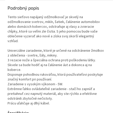
Podrobný popis
Tento sieťovo napájaný odžmolkovač je skvelý na
odžmolkovanie svetrov, mikín, šatiek, čalúnenie automobilov
alebo domácich kobercov, odstraňuje aj vlasy a zvieracie
chĺpky, ktoré sa veľmi zle čistia. S jeho pomocou bude vaše
oblečenie vyzerať ako nové a získa svoj skorší elegantný
vzhľad.
Univerzálne zariadenie, ktoré je určené na odstránenie žmolkov
z oblečenia - svetre, šály, mikiny.
3 rezacie nože a špeciálna ochrana proti poškodeniu látky.
Skvele sa bude hodiť aj na čalúnenie áut a dokonca aj na
koberce.
Disponuje pohodlnou rukoväťou, ktorá používateľovi poskytuje
značný komfort pri používaní.
Zariadenie s vysokým výkonom - 5W.
Extrémne ľahko ovládateľné zariadenie - stačí ho zapnúť a
pretiahnuť cez napnutý materiál, aby ste rýchlo a efektívne
odstránili zbytočné nečistoty.
Prácu uľahčuje aj dlhý kábel.
Špecifikácia: