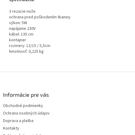
3 rezacie nože
ochrana pred poškodením tkaniny
výkon: 5W
napájanie 230V
kábel: 135 cm
kontajner
rozmery: 12/15 / 5,5cm
hmotnosť: 0,225 kg
Z
á
p
ä
Informácie pre vás
t
Obchodné podmienky
i
Ochrana osobných údajov
e
Doprava a platba
Kontakty