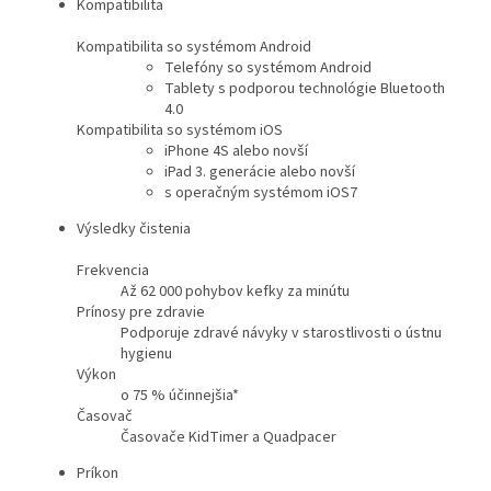
Kompatibilita
Kompatibilita so systémom Android
Telefóny so systémom Android
Tablety s podporou technológie Bluetooth
4.0
Kompatibilita so systémom iOS
iPhone 4S alebo novší
iPad 3. generácie alebo novší
s operačným systémom iOS7
Výsledky čistenia
Frekvencia
Až 62 000 pohybov kefky za minútu
Prínosy pre zdravie
Podporuje zdravé návyky v starostlivosti o ústnu
hygienu
Výkon
o 75 % účinnejšia*
Časovač
Časovače KidTimer a Quadpacer
Príkon