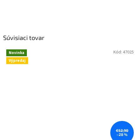
Súvisiaci tovar
Kód:
47025
Novinka
Výpredaj
€52,90
–28 %