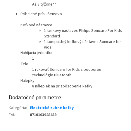
Až 3 týždne**
Pribalené príslušenstvo
Kefkové nástavce
1 kefkový nástavec Philips Sonicare For Kids
Standard
1 kompaktný kefkový nástavec Sonicare for
Kids
Nabíjacia jednotka
1
Telo
1 rukoväť Sonicare for Kids s podporou
technológie Bluetooth
Nálepky
8 nálepiek na prispôsobenie kefky
Dodatočné parametre
Kategória
:
Elektrické zubné kefky
EAN
:
8710103948469