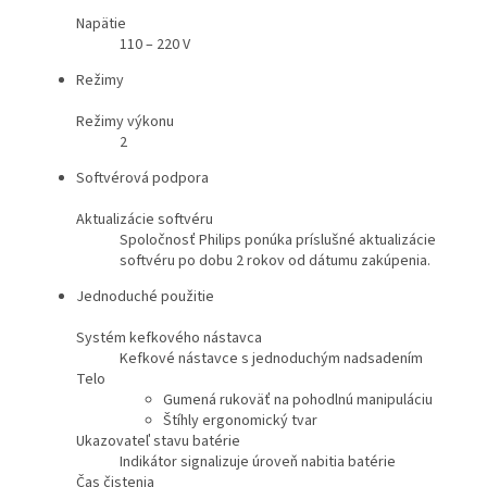
Napätie
110 – 220 V
Režimy
Režimy výkonu
2
Softvérová podpora
Aktualizácie softvéru
Spoločnosť Philips ponúka príslušné aktualizácie
softvéru po dobu 2 rokov od dátumu zakúpenia.
Jednoduché použitie
Systém kefkového nástavca
Kefkové nástavce s jednoduchým nadsadením
Telo
Gumená rukoväť na pohodlnú manipuláciu
Štíhly ergonomický tvar
Ukazovateľ stavu batérie
Indikátor signalizuje úroveň nabitia batérie
Čas čistenia