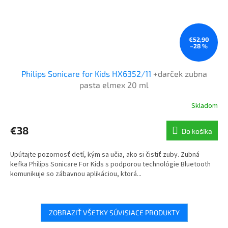
€52,90
–28 %
Philips Sonicare for Kids HX6352/11
+darček zubna
pasta elmex 20 ml
Skladom
€38
Do košíka
Upútajte pozornosť detí, kým sa učia, ako si čistiť zuby. Zubná
kefka Philips Sonicare For Kids s podporou technológie Bluetooth
komunikuje so zábavnou aplikáciou, ktorá...
ZOBRAZIŤ VŠETKY SÚVISIACE PRODUKTY