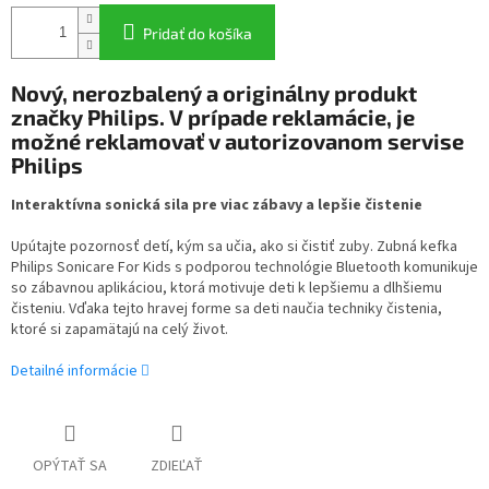
Pridať do košíka
Nový, nerozbalený a originálny produkt
značky Philips. V prípade reklamácie, je
možné reklamovať v autorizovanom servise
Philips
Interaktívna sonická sila pre viac zábavy a lepšie čistenie
Upútajte pozornosť detí, kým sa učia, ako si čistiť zuby. Zubná kefka
Philips Sonicare For Kids s podporou technológie Bluetooth komunikuje
so zábavnou aplikáciou, ktorá motivuje deti k lepšiemu a dlhšiemu
čisteniu. Vďaka tejto hravej forme sa deti naučia techniky čistenia,
ktoré si zapamätajú na celý život.
Detailné informácie
OPÝTAŤ SA
ZDIEĽAŤ