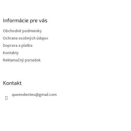
Z
á
p
ä
Informácie pre vás
t
Obchodné podmienky
i
Ochrana osobných údajov
e
Doprava a platba
Kontakty
Reklamačný poriadok
Kontakt
queendenteu
@
gmail.com