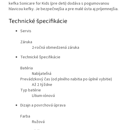
kefka Sonicare for Kids (pre deti) dodáva s pogumovanou
hlavicou kefky. Je bezpečnejšia a pre malé ústa aj príjemnejšia.
Technické špecifikácie
Servis
Záruka
2-ročná obmedzená záruka
Technické špecifikácie
Batéria
Nabíjateľná
Prevádzkový čas (od plného nabitia po úplné vybitie)
Až 2 týždne
Typ batérie
Lítium-iónová
Dizajn a povrchová úprava
Farba
Ružová