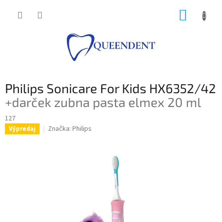
Prejsť
NÁKUP
na
obsah
KOŠÍK
Philips Sonicare For Kids HX6352/42
+darček zubna pasta elmex 20 ml
127
Značka:
Philips
Výpredaj