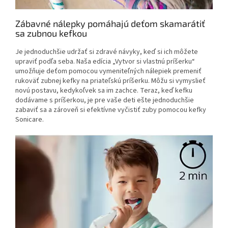
Zábavné nálepky pomáhajú deťom skamarátiť
sa zubnou kefkou
Je jednoduchšie udržať si zdravé návyky, keď si ich môžete
upraviť podľa seba. Naša edícia „Vytvor si vlastnú príšerku“
umožňuje deťom pomocou vymeniteľných nálepiek premeniť
rukoväť zubnej kefky na priateľskú príšerku. Môžu si vymyslieť
novú postavu, kedykoľvek sa im zachce. Teraz, keď kefku
dodávame s príšerkou, je pre vaše deti ešte jednoduchšie
zabaviť sa a zároveň si efektívne vyčistiť zuby pomocou kefky
Sonicare.