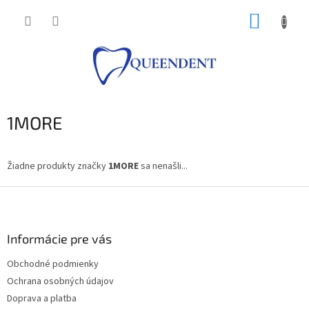
Prejsť
NÁKUP
na
obsah
KOŠÍK
1MORE
Žiadne produkty značky
1MORE
sa nenašli...
Z
á
p
ä
Informácie pre vás
t
Obchodné podmienky
i
Ochrana osobných údajov
e
Doprava a platba