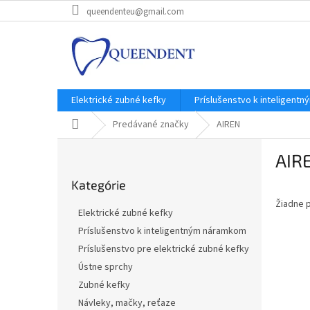
Prejsť
queendenteu@gmail.com
na
obsah
Elektrické zubné kefky
Príslušenstvo k inteligent
Domov
Predávané značky
AIREN
B
AIR
o
Preskočiť
č
Kategórie
kategórie
n
Žiadne 
ý
Elektrické zubné kefky
p
Príslušenstvo k inteligentným náramkom
a
Príslušenstvo pre elektrické zubné kefky
n
e
Ústne sprchy
l
Zubné kefky
Návleky, mačky, reťaze