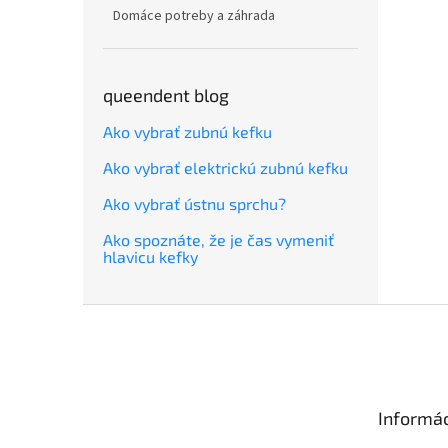
Domáce potreby a záhrada
queendent blog
Ako vybrať zubnú kefku
Ako vybrať elektrickú zubnú kefku
Ako vybrať ústnu sprchu?
Ako spoznáte, že je čas vymeniť
hlavicu kefky
Z
á
p
ä
t
Informác
i
e