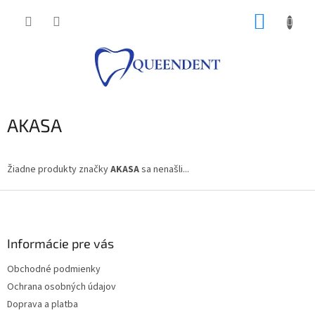
Prejsť
NÁKUP
na
obsah
KOŠÍK
AKASA
Žiadne produkty značky
AKASA
sa nenašli...
Z
á
p
ä
Informácie pre vás
t
Obchodné podmienky
i
Ochrana osobných údajov
e
Doprava a platba