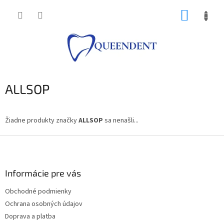
Prejsť
NÁKUP
na
obsah
KOŠÍK
ALLSOP
Žiadne produkty značky
ALLSOP
sa nenašli...
Z
á
p
ä
Informácie pre vás
t
Obchodné podmienky
i
Ochrana osobných údajov
e
Doprava a platba