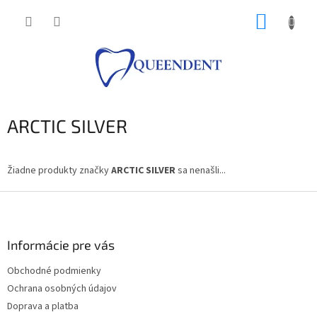
Prejsť
NÁKUP
na
obsah
KOŠÍK
ARCTIC SILVER
Žiadne produkty značky
ARCTIC SILVER
sa nenašli...
Z
á
p
ä
Informácie pre vás
t
Obchodné podmienky
i
Ochrana osobných údajov
e
Doprava a platba