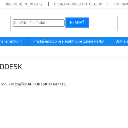
OBCHODNÉ PODMIENKY
OCHRANA OSOBNÝCH ÚDAJOV
DOPRAVA
HĽADAŤ
ným náramkom
Príslušenstvo pre elektrické zubné kefky
Ústne 
ODESK
produkty značky
AUTODESK
sa nenašli...