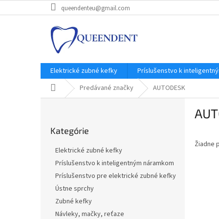
Prejsť
queendenteu@gmail.com
na
obsah
Elektrické zubné kefky
Príslušenstvo k inteligent
Domov
Predávané značky
AUTODESK
B
AUT
o
Preskočiť
č
Kategórie
kategórie
n
Žiadne 
ý
Elektrické zubné kefky
p
Príslušenstvo k inteligentným náramkom
a
Príslušenstvo pre elektrické zubné kefky
n
e
Ústne sprchy
l
Zubné kefky
Návleky, mačky, reťaze