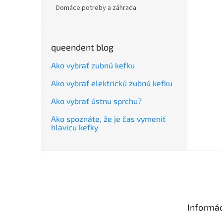
Domáce potreby a záhrada
queendent blog
Ako vybrať zubnú kefku
Ako vybrať elektrickú zubnú kefku
Ako vybrať ústnu sprchu?
Ako spoznáte, že je čas vymeniť
hlavicu kefky
Z
á
p
ä
t
Informác
i
e