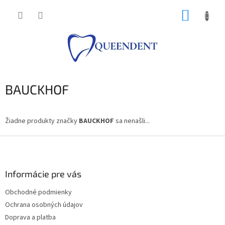
Prejsť
NÁKUP
na
obsah
KOŠÍK
BAUCKHOF
Žiadne produkty značky
BAUCKHOF
sa nenašli...
Z
á
p
ä
Informácie pre vás
t
Obchodné podmienky
i
Ochrana osobných údajov
e
Doprava a platba