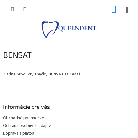
Prejsť
NÁKUP
na
obsah
KOŠÍK
BENSAT
Žiadne produkty značky
BENSAT
sa nenašli...
Z
á
p
ä
Informácie pre vás
t
Obchodné podmienky
i
Ochrana osobných údajov
e
Doprava a platba