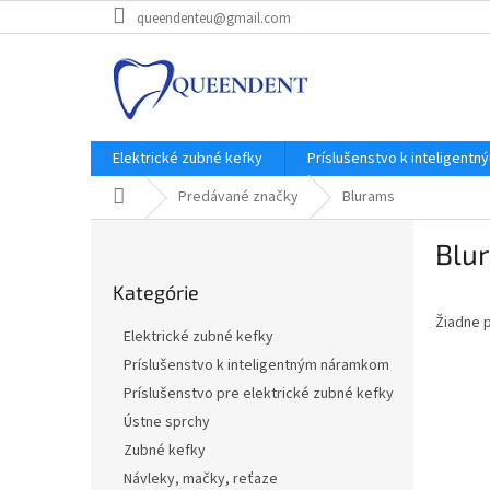
Prejsť
queendenteu@gmail.com
na
obsah
Elektrické zubné kefky
Príslušenstvo k inteligent
Domov
Predávané značky
Blurams
B
Blu
o
Preskočiť
č
Kategórie
kategórie
n
Žiadne 
ý
Elektrické zubné kefky
p
Príslušenstvo k inteligentným náramkom
a
Príslušenstvo pre elektrické zubné kefky
n
e
Ústne sprchy
l
Zubné kefky
Návleky, mačky, reťaze