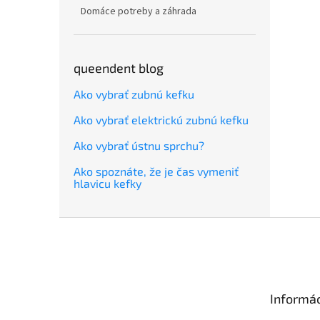
Domáce potreby a záhrada
queendent blog
Ako vybrať zubnú kefku
Ako vybrať elektrickú zubnú kefku
Ako vybrať ústnu sprchu?
Ako spoznáte, že je čas vymeniť
hlavicu kefky
Z
á
p
ä
t
Informác
i
e