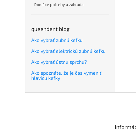
Domáce potreby a záhrada
queendent blog
Ako vybrať zubnú kefku
Ako vybrať elektrickú zubnú kefku
Ako vybrať ústnu sprchu?
Ako spoznáte, že je čas vymeniť
hlavicu kefky
Z
á
p
ä
t
Informác
i
e