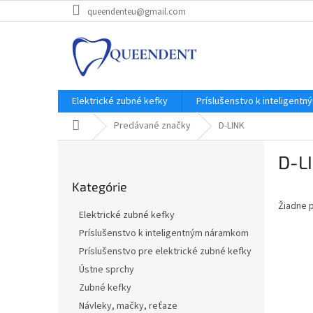
Prejsť
queendenteu@gmail.com
na
obsah
Elektrické zubné kefky
Príslušenstvo k inteligent
Domov
Predávané značky
D-LINK
B
D-L
o
Preskočiť
č
Kategórie
kategórie
n
Žiadne 
ý
Elektrické zubné kefky
p
Príslušenstvo k inteligentným náramkom
a
Príslušenstvo pre elektrické zubné kefky
n
e
Ústne sprchy
l
Zubné kefky
Návleky, mačky, reťaze