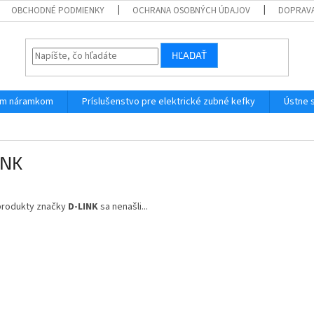
OBCHODNÉ PODMIENKY
OCHRANA OSOBNÝCH ÚDAJOV
DOPRAVA
HĽADAŤ
ným náramkom
Príslušenstvo pre elektrické zubné kefky
Ústne 
INK
produkty značky
D-LINK
sa nenašli...