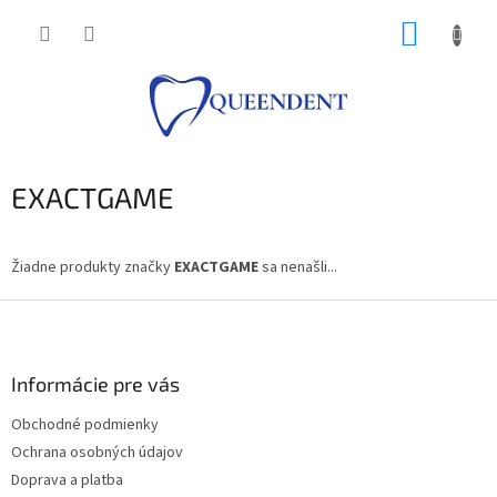
Prejsť
NÁKUP
na
obsah
KOŠÍK
EXACTGAME
Žiadne produkty značky
EXACTGAME
sa nenašli...
Z
á
p
ä
Informácie pre vás
t
Obchodné podmienky
i
Ochrana osobných údajov
e
Doprava a platba