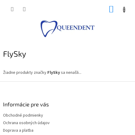
Prejsť
NÁKUP
na
obsah
KOŠÍK
FlySky
Žiadne produkty značky
FlySky
sa nenašli...
Z
á
p
ä
Informácie pre vás
t
Obchodné podmienky
i
Ochrana osobných údajov
e
Doprava a platba