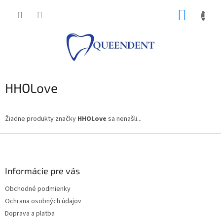
Prejsť
NÁKUP
na
obsah
KOŠÍK
HHOLove
Žiadne produkty značky
HHOLove
sa nenašli...
Z
á
p
ä
Informácie pre vás
t
Obchodné podmienky
i
Ochrana osobných údajov
e
Doprava a platba