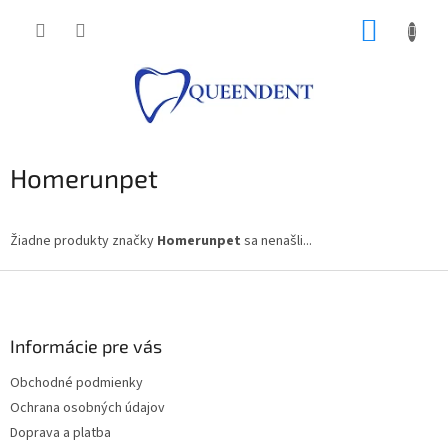
Prejsť
NÁKUP
na
obsah
KOŠÍK
Homerunpet
Žiadne produkty značky
Homerunpet
sa nenašli...
Z
á
p
ä
Informácie pre vás
t
Obchodné podmienky
i
Ochrana osobných údajov
e
Doprava a platba