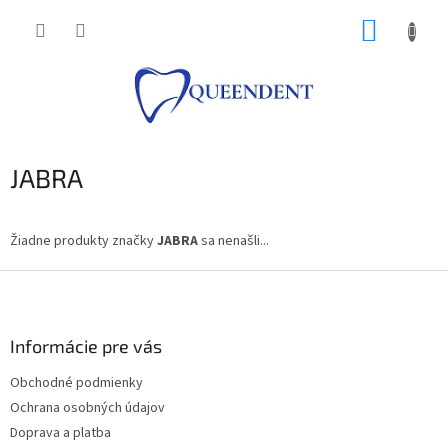
Prejsť
NÁKUP
na
obsah
KOŠÍK
JABRA
Žiadne produkty značky
JABRA
sa nenašli...
Z
á
p
ä
Informácie pre vás
t
Obchodné podmienky
i
Ochrana osobných údajov
e
Doprava a platba