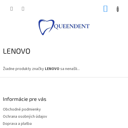
Prejsť
NÁKUP
na
obsah
KOŠÍK
LENOVO
Žiadne produkty značky
LENOVO
sa nenašli...
Z
á
p
ä
Informácie pre vás
t
Obchodné podmienky
i
Ochrana osobných údajov
e
Doprava a platba