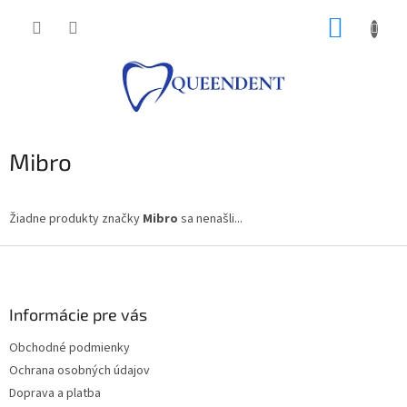
Prejsť
NÁKUP
na
obsah
KOŠÍK
Mibro
Žiadne produkty značky
Mibro
sa nenašli...
Z
á
p
ä
Informácie pre vás
t
Obchodné podmienky
i
Ochrana osobných údajov
e
Doprava a platba