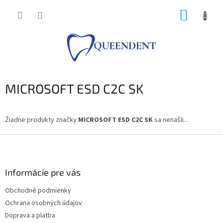
Prejsť
NÁKUP
na
obsah
KOŠÍK
MICROSOFT ESD C2C SK
Žiadne produkty značky
MICROSOFT ESD C2C SK
sa nenašli...
Z
á
p
ä
Informácie pre vás
t
Obchodné podmienky
i
Ochrana osobných údajov
e
Doprava a platba