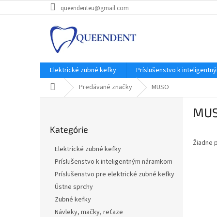
Prejsť
queendenteu@gmail.com
na
obsah
Elektrické zubné kefky
Príslušenstvo k inteligent
Domov
Predávané značky
MUSO
B
MU
o
Preskočiť
č
Kategórie
kategórie
n
Žiadne 
ý
Elektrické zubné kefky
p
Príslušenstvo k inteligentným náramkom
a
Príslušenstvo pre elektrické zubné kefky
n
e
Ústne sprchy
l
Zubné kefky
Návleky, mačky, reťaze