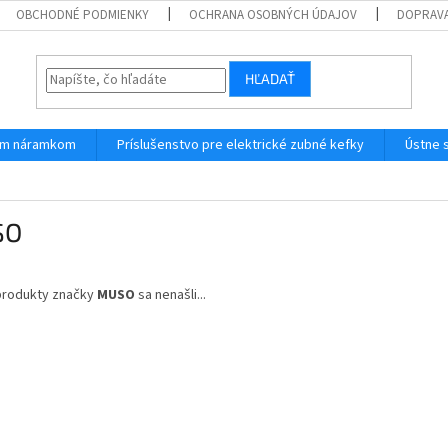
OBCHODNÉ PODMIENKY
OCHRANA OSOBNÝCH ÚDAJOV
DOPRAVA
HĽADAŤ
ným náramkom
Príslušenstvo pre elektrické zubné kefky
Ústne 
SO
produkty značky
MUSO
sa nenašli...