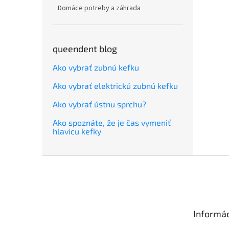
Domáce potreby a záhrada
queendent blog
Ako vybrať zubnú kefku
Ako vybrať elektrickú zubnú kefku
Ako vybrať ústnu sprchu?
Ako spoznáte, že je čas vymeniť
hlavicu kefky
Z
á
p
ä
t
Informác
i
e