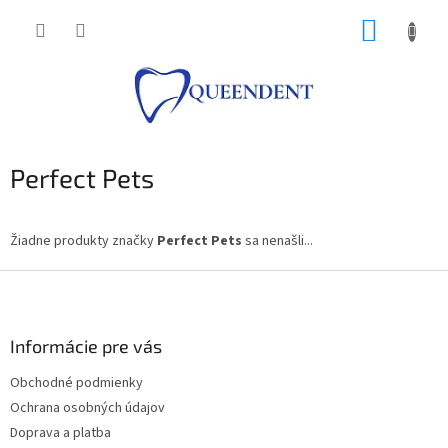
Prejsť
NÁKUP
na
obsah
KOŠÍK
Perfect Pets
Žiadne produkty značky
Perfect Pets
sa nenašli...
Z
á
p
ä
Informácie pre vás
t
Obchodné podmienky
i
Ochrana osobných údajov
e
Doprava a platba