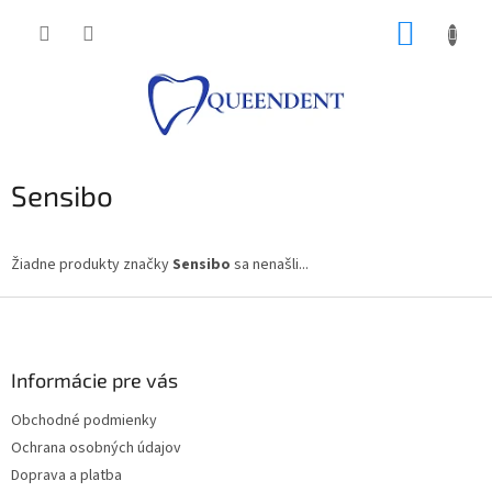
Prejsť
NÁKUP
na
obsah
KOŠÍK
Sensibo
Žiadne produkty značky
Sensibo
sa nenašli...
Z
á
p
ä
Informácie pre vás
t
Obchodné podmienky
i
Ochrana osobných údajov
e
Doprava a platba