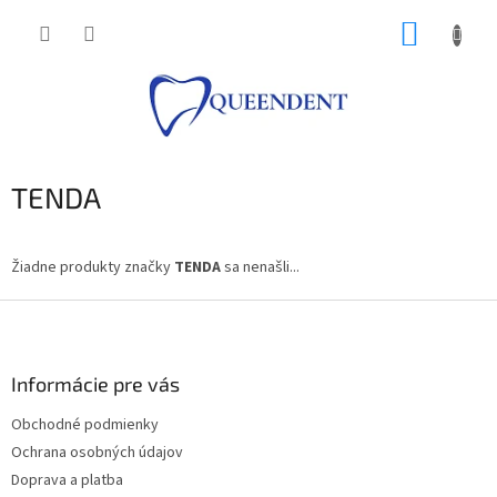
Prejsť
NÁKUP
na
obsah
KOŠÍK
TENDA
Žiadne produkty značky
TENDA
sa nenašli...
Z
á
p
ä
Informácie pre vás
t
Obchodné podmienky
i
Ochrana osobných údajov
e
Doprava a platba