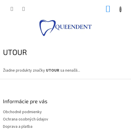
Prejsť
NÁKUP
na
obsah
KOŠÍK
UTOUR
Žiadne produkty značky
UTOUR
sa nenašli...
Z
á
p
ä
Informácie pre vás
t
Obchodné podmienky
i
Ochrana osobných údajov
e
Doprava a platba